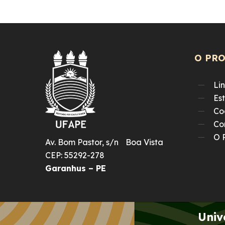
O PR
Li
Es
Co
Co
O 
Av. Bom Pastor, s/n Boa Vista
CEP: 55292-278
Garanhus – PE
Univ