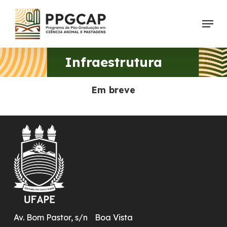
Skip
Menu
to
main
content
Infraestrutura
Em breve
Av. Bom Pastor, s/n Boa Vista