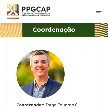
Skip
Menu
to
main
content
Coordenação
Coordenador:
Jorge Eduardo C.