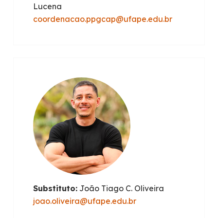
Lucena
coordenacao.ppgcap@ufape.edu.br
Substituto:
João Tiago C. Oliveira
joao.oliveira@ufape.edu.br