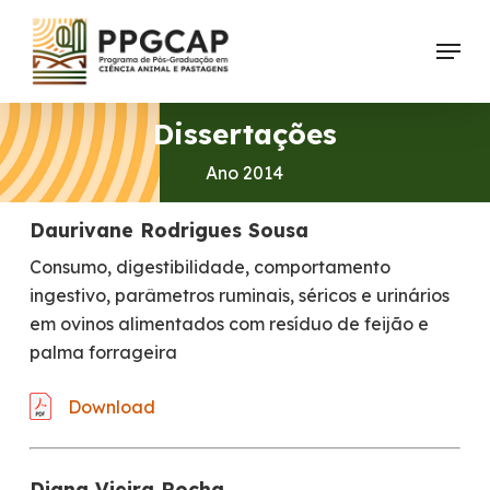
Skip
Menu
to
main
content
Dissertações
Ano 2014
Daurivane Rodrigues Sousa
Consumo, digestibilidade, comportamento
ingestivo, parâmetros ruminais, séricos e urinários
em ovinos alimentados com resíduo de feijão e
palma forrageira
Download
Diana Vieira Rocha