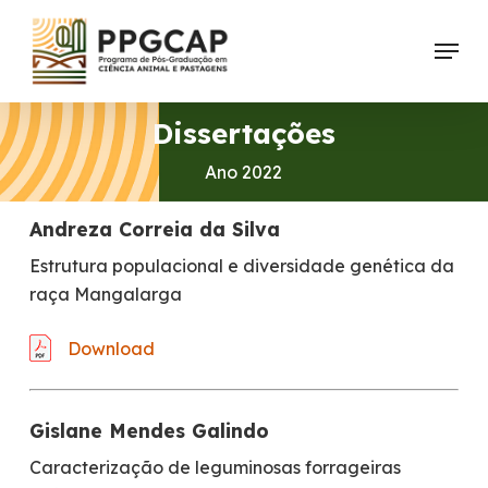
Skip
Menu
to
main
content
Dissertações
Ano 2022
Andreza Correia da Silva
Estrutura populacional e diversidade genética da
raça Mangalarga
Download
Gislane Mendes Galindo
Caracterização de leguminosas forrageiras